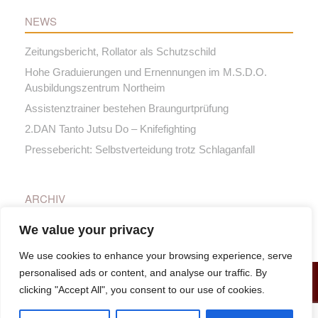
NEWS
Zeitungsbericht, Rollator als Schutzschild
Hohe Graduierungen und Ernennungen im M.S.D.O.
Ausbildungszentrum Northeim
Assistenztrainer bestehen Braungurtprüfung
2.DAN Tanto Jutsu Do – Knifefighting
Pressebericht: Selbstverteidung trotz Schlaganfall
ARCHIV
Archiv
We value your privacy
We use cookies to enhance your browsing experience, serve
personalised ads or content, and analyse our traffic. By
clicking "Accept All", you consent to our use of cookies.
© MSDO Northeim e.V. 2026